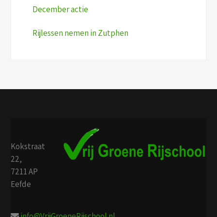
December actie
Rijlessen nemen in Zutphen
Kokstraat
22,
7211 AP
Eefde
info@VrijGroeneRijschool.nl