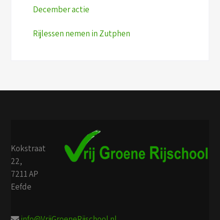
December actie
Rijlessen nemen in Zutphen
Kokstraat
22,
7211 AP
Eefde
info@VrijGroeneRijschool.nl