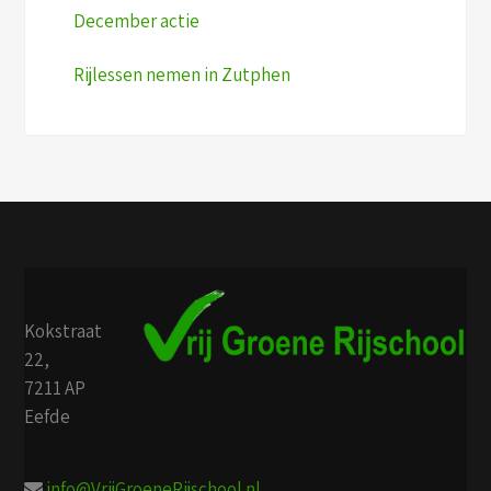
December actie
Rijlessen nemen in Zutphen
Kokstraat
22,
7211 AP
Eefde
info@VrijGroeneRijschool.nl